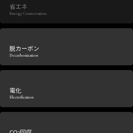
省エネ
Energy Conservation
脱カーボン
Decarbonization
電化
Electrification
CO
回収
2