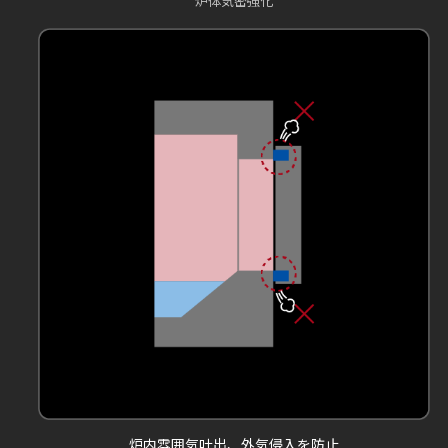
炉体気密強化
炉内雰囲気吐出、外気侵入を防止