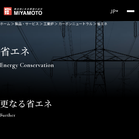
JP
ホーム
＞
製品・サービス
＞
工業炉
＞
カーボンニュートラル
＞
省エネ
省エネ
Energy Conservation
更なる省エネ
Further