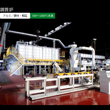
調質炉
アルミ／建材・軽圧
500〜1000°C未満