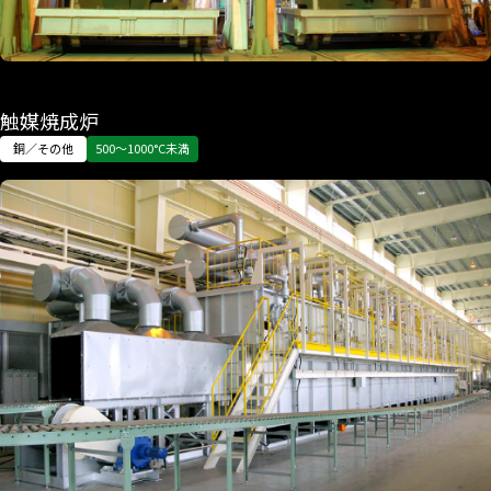
触媒焼成炉
銅／その他
500〜1000°C未満