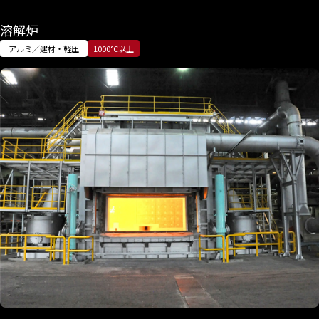
溶解炉
アルミ／建材・軽圧
1000°C以上