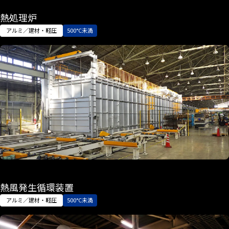
熱処理炉
アルミ／建材・軽圧
500°C未満
熱風発生循環装置
アルミ／建材・軽圧
500°C未満