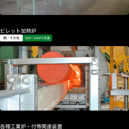
ビレット加熱炉
銅／その他
500〜1000°C未満
各種工業炉・付帯関連装置