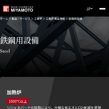
JP
ホーム
＞
製品・サービス
＞
工業炉
＞
工業炉 製品情報
＞
鉄鋼用設備
鉄鋼用設備
Steel
加熱炉
1000°C以上
リジェネバーナの採用により、大幅な省エネとCO
削減を実現
2