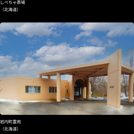
しべちゃ斎場
（北海道）
岩内町霊苑
（北海道）