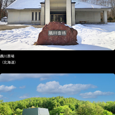
鵡川斎場
（北海道）