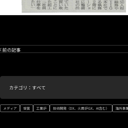
前の記事
カテゴリ：
メディア
受賞
工業炉
技術開発（DX、火葬炉GX、AI含む）
海外事