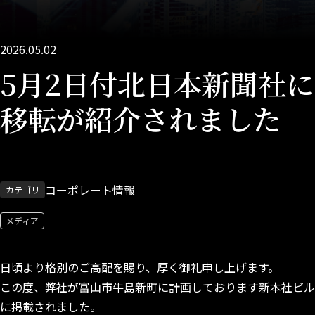
−
沿革
−
ニュース
2026.05.02
5月2日付北日本新聞社
事業所紹介
移転が紹介されました
−
黒部工場
−
MiBOX
−
拠点所在地
コーポレート情報
採用情報
カテゴリ
メディア
−
社員メッセージ
−
新卒採用
日頃より格別のご高配を賜り、厚く御礼申し上げます。
−
中途採用
この度、弊社が富山市牛島新町に計画しております新本社ビル
−
斎場スタッフ募集
に掲載されました。