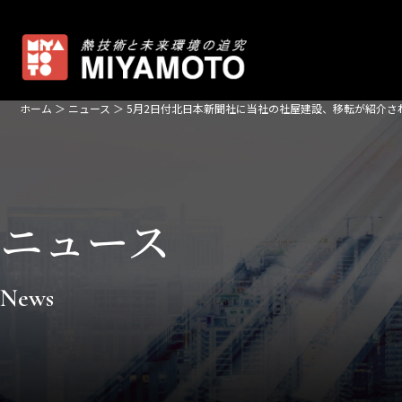
ホーム
＞
ニュース
＞
5月2日付北日本新聞社に当社の社屋建設、移転が紹介さ
ニュース
会社案内
News
−
Make ALL Smart
−
企業理念
−
会社概要
−
ISO活動
−
代表メッセージ