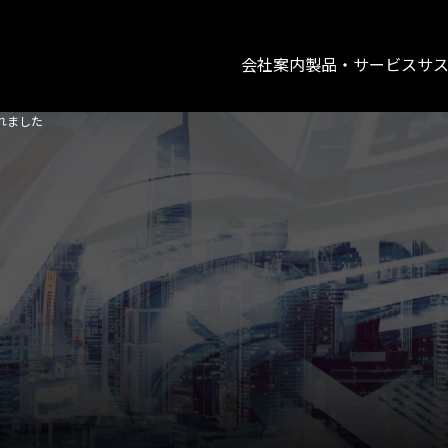
会社案内
製品・サービス
サ
れました
工業炉
カーボ
−
工業炉 製品情報
シミュ
−
アルミ／建材
−
アルミ／自動車関連
信頼関
−
鉄鋼用設備
−
銅／各熱処理