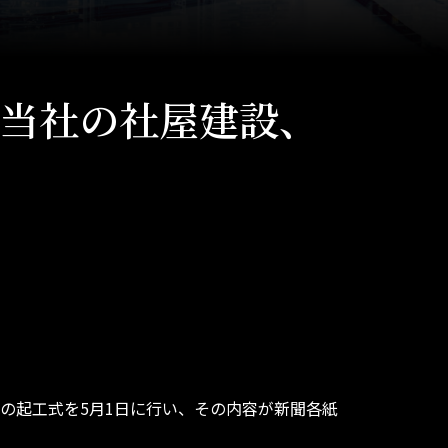
SDG
−
独自技術
−
DMF・IMF
CSR
−
Eco-SMS
に当社の社屋建設、
−
Smart Furnace
未来戦
火葬炉
−
火葬炉コンセプト
−
製品と独自技術
−
予防保全システム
−
遠隔メンテナンスシステム
−
運営支援システム
−
サービス
−
斎場ギャラリー
の起工式を5月1日に行い、その内容が新聞各紙