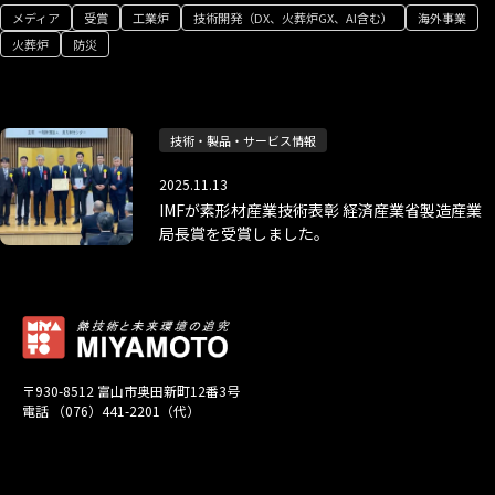
メディア
受賞
工業炉
技術開発（DX、火葬炉GX、AI含む）
海外事業
火葬炉
防災
技術・製品・サービス情報
2025.11.13
IMFが素形材産業技術表彰 経済産業省製造産業
局長賞を受賞しました。
〒930-8512 富山市奥田新町12番3号
電話 （076）441-2201（代）